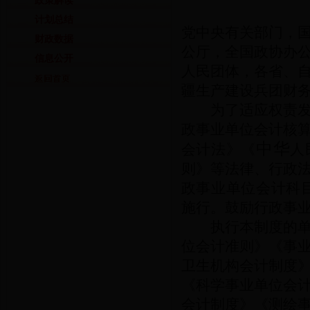
政策解读
计划总结
党中央有关部门，
财政数据
公厅，全国政协办
信息公开
人民团体，各省、
疆生产建设兵团财
为了适应权责发生
政事业单位会计核
中华
会计法》《
人
则》等法律、行政
政事业单位会计科目
施行。鼓励行政事
执行本制度的单位
位会计准则》《事
卫生机构会计制度
《科学事业单位会
会计制度》《测绘