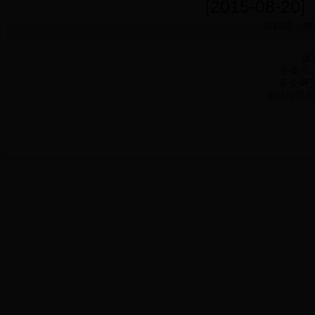
[2015-08-20]
共
10
页，每
版
备案号
苏公网安备
本站推荐最佳